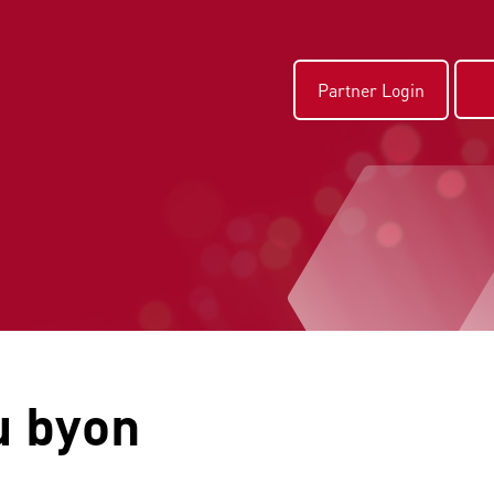
Partner Login
u byon