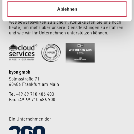
Ablehnen
Vertrauen Sie auf byon, um Ihre technologische
Transformation voranzutreiben und sich einen
Wettbewerbsvorteil zu sichern. Kontaktieren Sie uns noch
heute, um mehr über unsere Dienstleistungen zu erfahren
und wie wir Ihr Unternehmen unterstützen können.
byon gmbh
Solmsstraße 71
60486 Frankfurt am Main
Tel
+49 69 710 486 400
Fax +49 69 710 486 900
Ein Unternehmen der