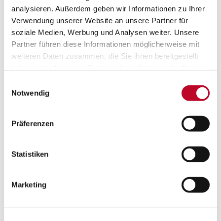
analysieren. Außerdem geben wir Informationen zu Ihrer
Verwendung unserer Website an unsere Partner für
soziale Medien, Werbung und Analysen weiter. Unsere
Partner führen diese Informationen möglicherweise mit
weiteren Daten zusammen, die Sie ihnen bereitgestellt
haben oder die sie im Rahmen Ihrer Nutzung der Dienste
gesammelt haben.
Einwilligungsauswahl
Notwendig
Kollaborationsplattformen: Sie haben die
Präferenzen
Wahl!
Kollaborationsplattformen nehmen eine entscheidende
Statistiken
Rolle in Arbeitsprozessen ein – doch es gibt eine
Menge. Welches Tool ist das richtige für mein
Unternehmen? Im aktuellen Beitrag der CallCenter
Marketing
Profi klären wir über die Unterschiede und Vorteile von
UC Lösungen auf