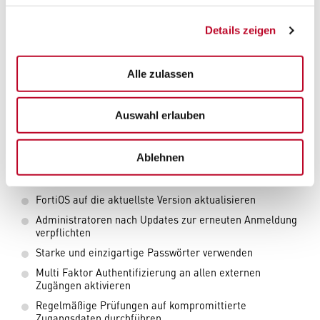
Besonders betroffen sind laut den aktuellen
Untersuchungen Unternehmen aus den Bereichen IT,
Details zeigen
Telekommunikation und Industrie. Auch Betreiber
kritischer Infrastruktur stehen im Fokus der Angreifer.
Alle zulassen
Welche Maßnahmen jetzt wichtig sind
Auswahl erlauben
Unternehmen sollten die aktuelle Berichterstattung zum
Anlass nehmen, ihre Sicherheitsstrategie zu überprüfen.
Folgende Maßnahmen reduzieren das Risiko deutlich:
Ablehnen
Verwaltungsoberflächen nicht direkt über das Internet
erreichbar machen
FortiOS auf die aktuellste Version aktualisieren
Administratoren nach Updates zur erneuten Anmeldung
verpflichten
Starke und einzigartige Passwörter verwenden
Multi Faktor Authentifizierung an allen externen
Zugängen aktivieren
Regelmäßige Prüfungen auf kompromittierte
Zugangsdaten durchführen