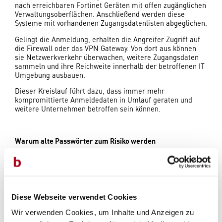
nach erreichbaren Fortinet Geräten mit offen zugänglichen
Verwaltungsoberflächen. Anschließend werden diese
Systeme mit vorhandenen Zugangsdatenlisten abgeglichen.
Gelingt die Anmeldung, erhalten die Angreifer Zugriff auf
die Firewall oder das VPN Gateway. Von dort aus können
sie Netzwerkverkehr überwachen, weitere Zugangsdaten
sammeln und ihre Reichweite innerhalb der betroffenen IT
Umgebung ausbauen.
Dieser Kreislauf führt dazu, dass immer mehr
kompromittierte Anmeldedaten in Umlauf geraten und
weitere Unternehmen betroffen sein können.
Warum alte Passwörter zum Risiko werden
Ein zentraler Faktor hinter dem Erfolg der Kampagne ist
die Wiederverwendung von Zugangsdaten. Viele
Organisationen aktualisieren Administratorpasswörter nur
selten. Selbst nach Firmware Updates bleiben ältere
Passwortinformationen teilweise bestehen, wenn keine
Diese Webseite verwendet Cookies
erneute Anmeldung erfolgt.
Wir verwenden Cookies, um Inhalte und Anzeigen zu
Dadurch können Angreifer auch Jahre alte Datensätze