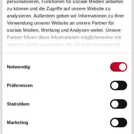
personalisieren, Funktionen für soziale Medien anbieten
weiterhin erfolgreich einsetzen. Besonders kritisch wird
dies bei Geräten, die direkt aus dem Internet erreichbar
zu können und die Zugriffe auf unsere Website zu
sind und keinen zusätzlichen Schutzmechanismus wie Multi
analysieren. Außerdem geben wir Informationen zu Ihrer
Faktor Authentifizierung nutzen.
Verwendung unserer Website an unsere Partner für
soziale Medien, Werbung und Analysen weiter. Unsere
Partner führen diese Informationen möglicherweise mit
Die Folgen für Unternehmen
weiteren Daten zusammen, die Sie ihnen bereitgestellt
Ein erfolgreicher Zugriff auf eine Firewall eröffnet
haben oder die sie im Rahmen Ihrer Nutzung der Dienste
Angreifern weit mehr Möglichkeiten als den Blick auf
einzelne Systeme. Die Firewall bildet häufig das zentrale
gesammelt haben.
Einwilligungsauswahl
Tor zwischen Unternehmensnetzwerk und Internet.
Notwendig
Nach einer Kompromittierung können Cyberkriminelle:
Netzwerkverkehr analysieren
Präferenzen
Weitere Benutzerkonten ausspähen
Interne Systeme identifizieren
Statistiken
Seitliche Bewegungen im Netzwerk durchführen
Langfristige Zugänge etablieren
Marketing
Ransomware oder andere Schadsoftware vorbereiten