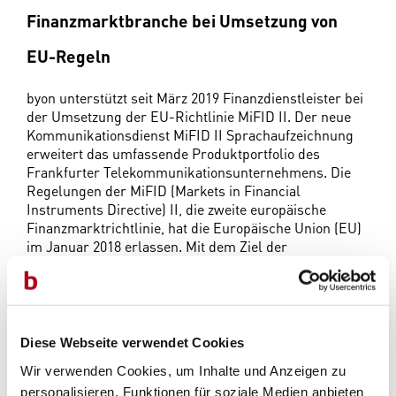
Finanzmarktbranche bei Umsetzung von
EU-Regeln
byon unterstützt seit März 2019 Finanzdienstleister bei
der Umsetzung der EU-Richtlinie MiFID II. Der neue
Kommunikationsdienst MiFID II Sprachaufzeichnung
erweitert das umfassende Produktportfolio des
Frankfurter Telekommunikations­unternehmens. Die
Regelungen der MiFID (Markets in Financial
Instruments Directive) II, die zweite europäische
Finanzmarktrichtlinie, hat die Europäische Union (EU)
im Januar 2018 erlassen. Mit dem Ziel der
Verbesserung des Anlegerschutzes sind Unternehmen,
die Dienstleistungen im Banken- und Finanzbereich
anbieten, verpflichtet, sämtliche Kommunikation mit
ihren Kund*innen zu dokumentieren beziehungsweise
aufzuzeichnen. Die Kund*innen können verlangen,
Diese Webseite verwendet Cookies
dass ihnen die Aufzeichnungen oder Kopien zur
Wir verwenden Cookies, um Inhalte und Anzeigen zu
Verfügung gestellt werden.
personalisieren, Funktionen für soziale Medien anbieten