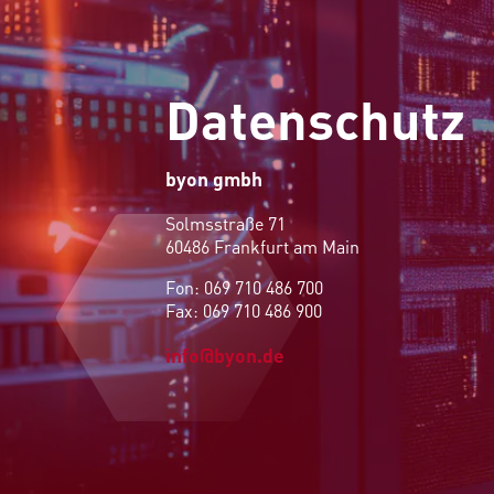
Datenschutz
byon gmbh
Solmsstraße 71
60486 Frankfurt am Main
Fon: 069 710 486 700
Fax: 069 710 486 900
info@byon.de