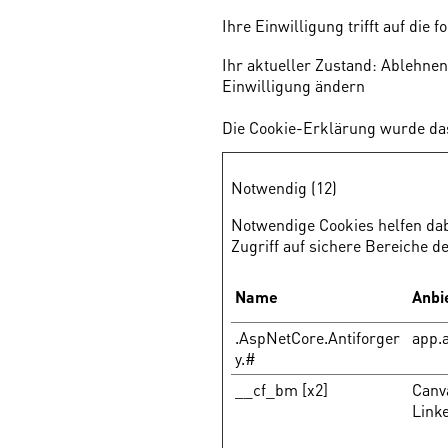
Ihre Einwilligung trifft auf di
Ihr aktueller Zustand: Ablehne
Einwilligung ändern
Die Cookie-Erklärung wurde das
Notwendig (12)
Notwendige Cookies helfen dab
Zugriff auf sichere Bereiche d
Name
Anbi
.AspNetCore.Antiforger
app.a
y.#
__cf_bm [x2]
Canv
Link