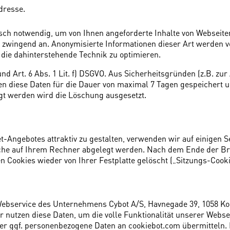
Adresse.
sch notwendig, um von Ihnen angeforderte Inhalte von Webseite
s zwingend an. Anonymisierte Informationen dieser Art werden v
 die dahinterstehende Technik zu optimieren.
nd Art. 6 Abs. 1 Lit. f) DSGVO. Aus Sicherheitsgründen (z.B. z
 diese Daten für die Dauer von maximal 7 Tagen gespeichert un
t werden wird die Löschung ausgesetzt.
Angebotes attraktiv zu gestalten, verwenden wir auf einigen Se
lche auf Ihrem Rechner abgelegt werden. Nach dem Ende der B
 Cookies wieder von Ihrer Festplatte gelöscht („Sitzungs-Cooki
Webservice des Unternehmens Cybot A/S, Havnegade 39, 1058 K
 nutzen diese Daten, um die volle Funktionalität unserer Webse
 ggf. personenbezogene Daten an cookiebot.com übermitteln. 