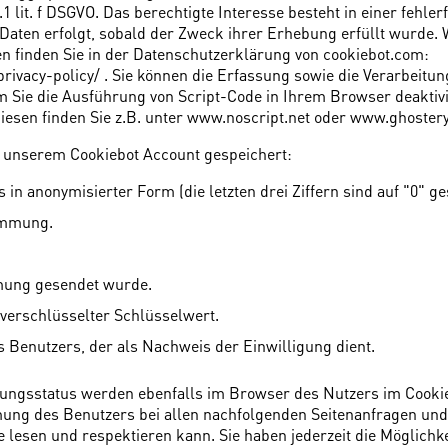
.1 lit. f DSGVO. Das berechtigte Interesse besteht in einer fehler
 Daten erfolgt, sobald der Zweck ihrer Erhebung erfüllt wurde.
n finden Sie in der Datenschutzerklärung von cookiebot.com:
ivacy-policy/ . Sie können die Erfassung sowie die Verarbeitun
m Sie die Ausführung von Script-Code in Ihrem Browser deaktivi
diesen finden Sie z.B. unter www.noscript.net oder www.ghoster
 unserem Cookiebot Account gespeichert:
in anonymisierter Form (die letzten drei Ziffern sind auf "0" ges
immung.
mung gesendet wurde.
 verschlüsselter Schlüsselwert.
 Benutzers, der als Nachweis der Einwilligung dient.
ungsstatus werden ebenfalls im Browser des Nutzers im Cookie
mung des Benutzers bei allen nachfolgenden Seitenanfragen un
e lesen und respektieren kann. Sie haben jederzeit die Möglic